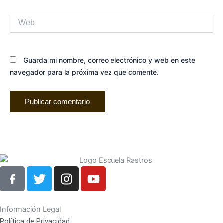
Web
Guarda mi nombre, correo electrónico y web en este
navegador para la próxima vez que comente.
T
I
Y
w
n
o
i
s
u
t
t
t
Información Legal
t
a
u
Política de Privacidad