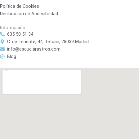
e
g
b
Política de Cookies
r
r
e
Declaración de Accesibilidad
a
Información
m
635 50 51 34
C. de Tenerife, 44, Tetuán, 28039 Madrid
info@escuelarastros.com
Blog